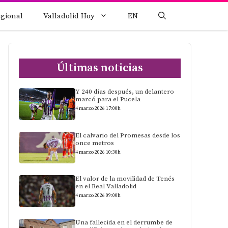
egional
Valladolid Hoy
EN
Últimas noticias
Y 240 días después, un delantero
marcó para el Pucela
4 marzo 2026 17:00h
El calvario del Promesas desde los
once metros
4 marzo 2026 10:30h
El valor de la movilidad de Tenés
en el Real Valladolid
4 marzo 2026 09:00h
Una fallecida en el derrumbe de