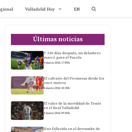
egional
Valladolid Hoy
EN
Últimas noticias
Y 240 días después, un delantero
marcó para el Pucela
4 marzo 2026 17:00h
El calvario del Promesas desde los
once metros
4 marzo 2026 10:30h
El valor de la movilidad de Tenés
en el Real Valladolid
4 marzo 2026 09:00h
Una fallecida en el derrumbe de