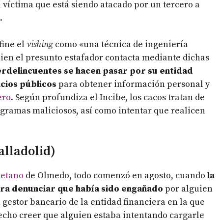
a víctima que está siendo atacado por un tercero a
.
fine el
vishing
como «una técnica de ingeniería
uien el presunto estafador contacta mediante dichas
erdelincuentes se hacen pasar por su entidad
icios públicos
para obtener información personal y
ero
. Según profundiza el Incibe, los cacos tratan de
gramas maliciosos, así como intentar que realicen
lladolid)
letano
de Olmedo, todo comenzó en agosto, cuando
la
para denunciar que había sido engañado
por alguien
gestor bancario de la entidad financiera en la que
hecho creer que alguien estaba intentando cargarle