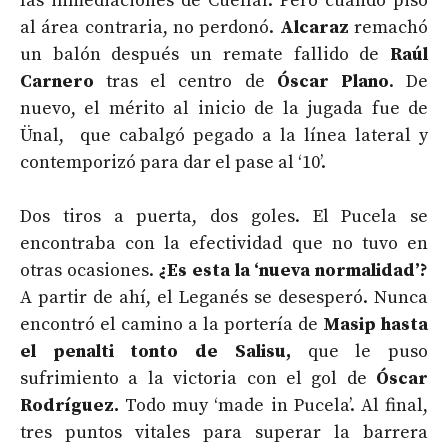
las inmediaciones de Cuéllar. Pero cuando pisó
al área contraria, no perdonó.
Alcaraz
remachó
un balón después un remate fallido de
Raúl
Carnero
tras el centro de
Óscar Plano
. De
nuevo, el mérito al inicio de la jugada fue de
Ünal, que cabalgó pegado a la línea lateral y
contemporizó para dar el pase al ‘10’.
Dos tiros a puerta, dos goles. El Pucela se
encontraba con la efectividad que no tuvo en
otras ocasiones.
¿Es esta la ‘nueva normalidad’?
A partir de ahí, el Leganés se desesperó. Nunca
encontró el camino a la portería de
Masip hasta
el penalti tonto de Salisu,
que le puso
sufrimiento a la victoria con el gol de
Óscar
Rodríguez.
Todo muy ‘made in Pucela’. Al final,
tres puntos vitales para superar la barrera