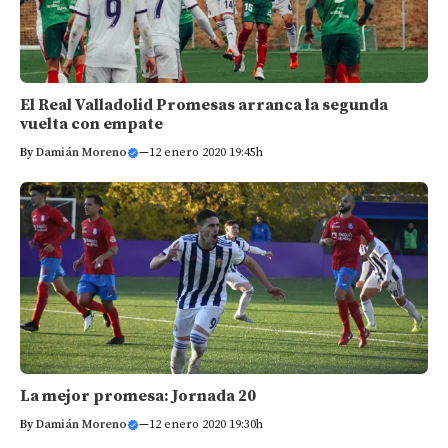
El Real Valladolid Promesas arranca la segunda
vuelta con empate
By
Damián Moreno
—
12 enero 2020 19:45h
La mejor promesa: Jornada 20
By
Damián Moreno
—
12 enero 2020 19:30h