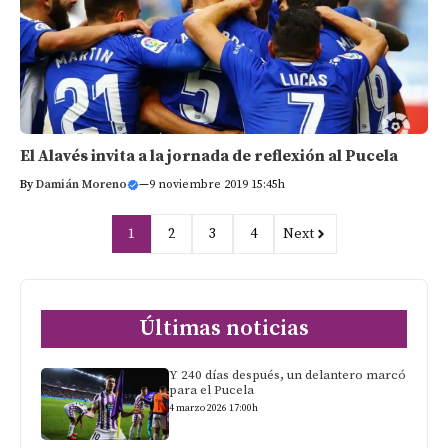
El Alavés invita a la jornada de reflexión al Pucela
By
Damián Moreno
—
9 noviembre 2019 15:45h
1
2
3
4
Next
Últimas noticias
Y 240 días después, un delantero marcó
para el Pucela
4 marzo 2026 17:00h