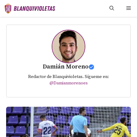
Saltar
Me
al
contenido
Damián Moreno
Redactor de Blanquivioletas. Sígueme en:
@Damianmorenoes