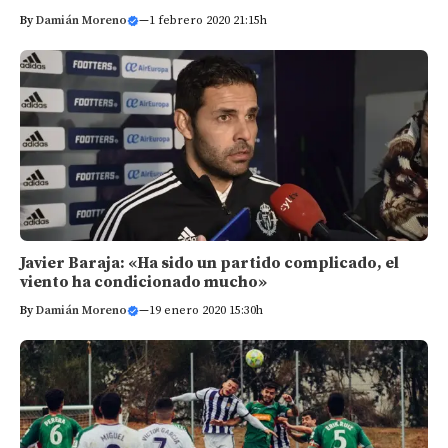
By
Damián Moreno
—
1 febrero 2020 21:15h
Javier Baraja: «Ha sido un partido complicado, el
viento ha condicionado mucho»
By
Damián Moreno
—
19 enero 2020 15:30h