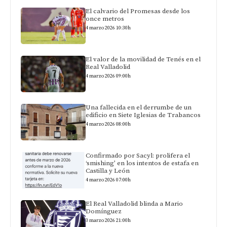
El calvario del Promesas desde los
once metros
4 marzo 2026 10:30h
El valor de la movilidad de Tenés en el
Real Valladolid
4 marzo 2026 09:00h
Una fallecida en el derrumbe de un
edificio en Siete Iglesias de Trabancos
4 marzo 2026 08:00h
Confirmado por Sacyl: prolifera el
‘smishing’ en los intentos de estafa en
Castilla y León
4 marzo 2026 07:00h
El Real Valladolid blinda a Mario
Domínguez
3 marzo 2026 21:00h