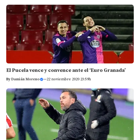
El Pucela vence y convence ante el ‘Euro Granada’
By
Damián Moreno
—
22 noviembre 2020 23:59h