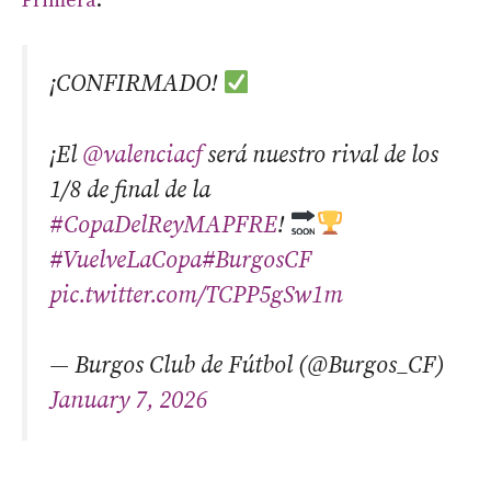
Primera
.
¡CONFIRMADO!
¡El
@valenciacf
será nuestro rival de los
1/8 de final de la
#CopaDelReyMAPFRE
!
#VuelveLaCopa
#BurgosCF
pic.twitter.com/TCPP5gSw1m
— Burgos Club de Fútbol (@Burgos_CF)
January 7, 2026