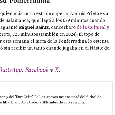
‘su’ Ponferradina
 quien más cerca está de superar Andrés Prieto es a
s de Salamanca, que llegó a los 679 minutos cuando
l aguantó
Miguel Bañuz
, cancerbero
de la Cultural y
creto, 725 minutos (también en 2024). El tope de
r esta semana el meta de la Ponferradina lo ostenta
ó sin recibir un tanto cuando jugaba en el Nàstic de
hatsApp
,
Facebook
y
X
.
epor' y del 'EuroCelta'. En Los Anexos me enamoré del fútbol de
stilla, Diario AS y Cadena SER antes de volver a dirigir