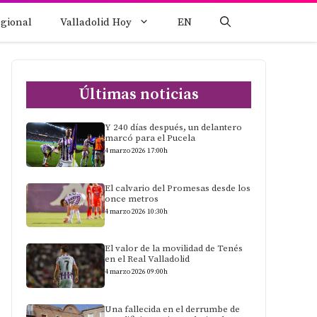
egional
Valladolid Hoy
EN
Últimas noticias
Y 240 días después, un delantero
marcó para el Pucela
4 marzo 2026 17:00h
El calvario del Promesas desde los
once metros
4 marzo 2026 10:30h
El valor de la movilidad de Tenés
en el Real Valladolid
4 marzo 2026 09:00h
Una fallecida en el derrumbe de