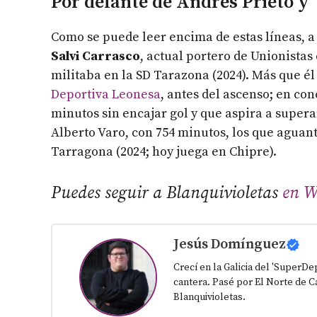
Por delante de Andrés Prieto y 
Como se puede leer encima de estas líneas, a
Salvi Carrasco
, actual portero de Unionista
militaba en la SD Tarazona (2024). Más que é
Deportiva Leonesa
, antes del ascenso; en con
minutos sin encajar gol y que aspira a supera
Alberto Varo, con 754 minutos, los que aguant
Tarragona (2024; hoy juega en Chipre).
Puedes seguir a Blanquivioletas
en W
Jesús Domínguez
Crecí en la Galicia del 'SuperD
cantera. Pasé por El Norte de Ca
Blanquivioletas.