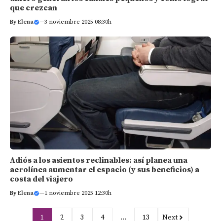
que crezcan
By
Elena
—
3 noviembre 2025 08:30h
Adiós a los asientos reclinables: así planea una
aerolínea aumentar el espacio (y sus beneficios) a
costa del viajero
By
Elena
—
1 noviembre 2025 12:30h
1
2
3
4
…
13
Next