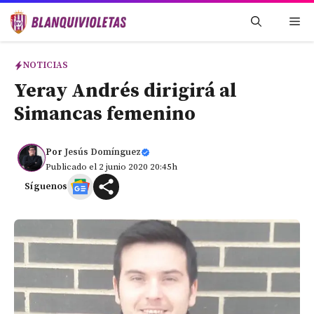
Saltar
Me
al
contenido
NOTICIAS
Yeray Andrés dirigirá al
Simancas femenino
Por
Jesús Domínguez
Publicado el 2 junio 2020 20:45h
Síguenos