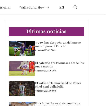
egional
Valladolid Hoy
EN
Últimas noticias
Y 240 días después, un delantero
marcó para el Pucela
4 marzo 2026 17:00h
El calvario del Promesas desde los
once metros
4 marzo 2026 10:30h
El valor de la movilidad de Tenés
en el Real Valladolid
4 marzo 2026 09:00h
Una fallecida en el derrumbe de