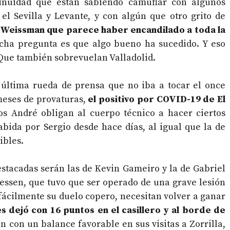
tinuidad que están sabiendo camuflar con algunos
l Sevilla y Levante, y con algún que otro grito de
Weissman que parece haber encandilado a toda la
cha pregunta es que algo bueno ha sucedido. Y eso
 Que también sobrevuelan Valladolid.
 última rueda de prensa que no iba a tocar el once
 meses de provaturas,
el positivo por COVID-19 de El
s André obligan al cuerpo técnico a hacer ciertos
abida por Sergio desde hace días, al igual que la de
ibles.
estacadas serán las de Kevin Gameiro y la de Gabriel
llessen, que tuvo que ser operado de una grave lesión
fácilmente su duelo copero, necesitan volver a ganar
s dejó con 16 puntos en el casillero y al borde de
an con un balance favorable en sus visitas a Zorrilla,