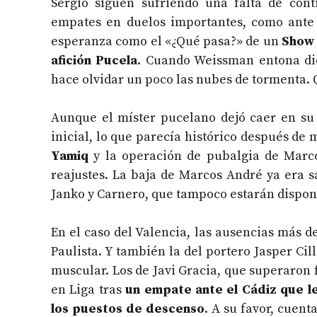
Sergio siguen sufriendo una falta de con
empates en duelos importantes, como ante e
esperanza como el «¿Qué pasa?» de un
Show 
afición Pucela
. Cuando Weissman entona di
hace olvidar un poco las nubes de tormenta.
Aunque el míster pucelano dejó caer en su
inicial, lo que parecía histórico después de
Yamiq
y la operación de pubalgia de Marco
reajustes. La baja de Marcos André ya era s
Janko y Carnero, que tampoco estarán dispon
En el caso del Valencia, las ausencias más d
Paulista. Y también la del portero Jasper Ci
muscular. Los de Javi Gracia, que superaron 
en Liga tras
un empate ante el Cádiz que le
los puestos de descenso
. A su favor, cuent