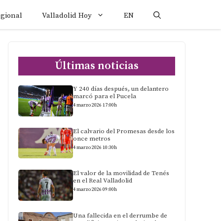
egional
Valladolid Hoy
EN
Últimas noticias
Y 240 días después, un delantero
marcó para el Pucela
4 marzo 2026 17:00h
El calvario del Promesas desde los
once metros
4 marzo 2026 10:30h
El valor de la movilidad de Tenés
en el Real Valladolid
4 marzo 2026 09:00h
Una fallecida en el derrumbe de