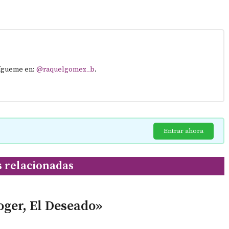
Sígueme en:
@raquelgomez_b
.
Entrar ahora
s relacionadas
oger, El Deseado»