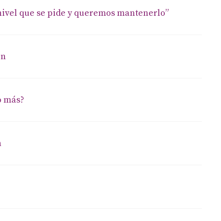
 nivel que se pide y queremos mantenerlo”
ón
o más?
n