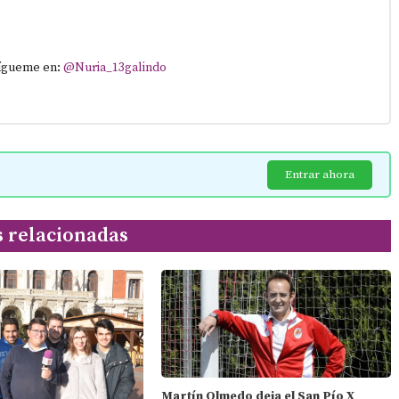
Sígueme en:
@Nuria_13galindo
Entrar ahora
s relacionadas
Martín Olmedo deja el San Pío X