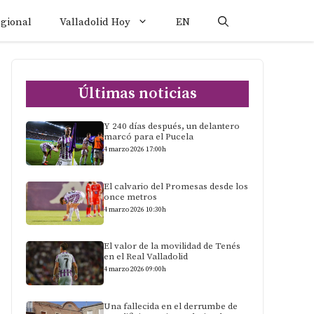
egional
Valladolid Hoy
EN
Últimas noticias
Y 240 días después, un delantero
marcó para el Pucela
4 marzo 2026 17:00h
El calvario del Promesas desde los
once metros
4 marzo 2026 10:30h
El valor de la movilidad de Tenés
en el Real Valladolid
4 marzo 2026 09:00h
Una fallecida en el derrumbe de