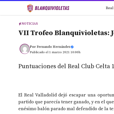
Saltar
Real
al
contenido
NOTICIAS
VII Trofeo Blanquivioletas: 
Por
Fernando Hernández
Publicado el 1 marzo 2021 10:00h
Puntuaciones del Real Club Celta 1
El Real Valladolid dejó escapar una oportu
partido que parecía tener ganado, y en el qu
enésimo balón parado mal defendido de la t