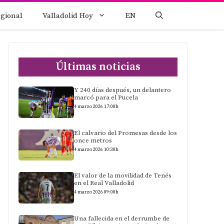
egional
Valladolid Hoy
EN
Últimas noticias
Y 240 días después, un delantero
marcó para el Pucela
4 marzo 2026 17:00h
El calvario del Promesas desde los
once metros
4 marzo 2026 10:30h
El valor de la movilidad de Tenés
en el Real Valladolid
4 marzo 2026 09:00h
Una fallecida en el derrumbe de