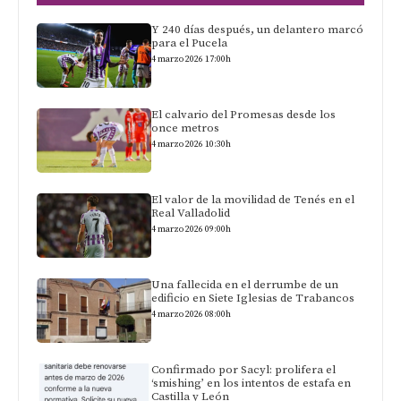
Y 240 días después, un delantero marcó
para el Pucela
4 marzo 2026 17:00h
El calvario del Promesas desde los
once metros
4 marzo 2026 10:30h
El valor de la movilidad de Tenés en el
Real Valladolid
4 marzo 2026 09:00h
Una fallecida en el derrumbe de un
edificio en Siete Iglesias de Trabancos
4 marzo 2026 08:00h
Confirmado por Sacyl: prolifera el
‘smishing’ en los intentos de estafa en
Castilla y León