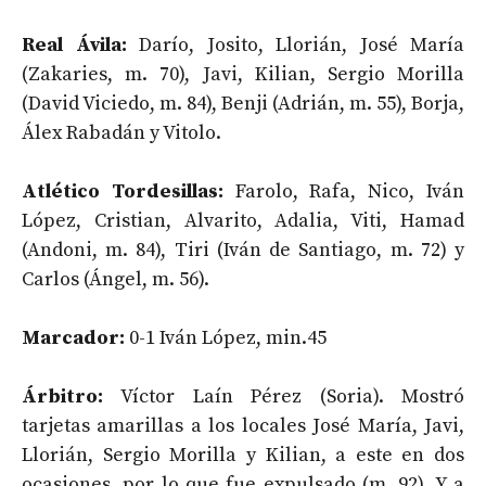
Real Ávila:
Darío, Josito, Llorián, José María
(Zakaries, m. 70), Javi, Kilian, Sergio Morilla
(David Viciedo, m. 84), Benji (Adrián, m. 55), Borja,
Álex Rabadán y Vitolo.
Atlético Tordesillas:
Farolo, Rafa, Nico, Iván
López, Cristian, Alvarito, Adalia, Viti, Hamad
(Andoni, m. 84), Tiri (Iván de Santiago, m. 72) y
Carlos (Ángel, m. 56).
Marcador:
0-1 Iván López, min.45
Árbitro:
Víctor Laín Pérez (Soria). Mostró
tarjetas amarillas a los locales José María, Javi,
Llorián, Sergio Morilla y Kilian, a este en dos
ocasiones, por lo que fue expulsado (m. 92). Y a