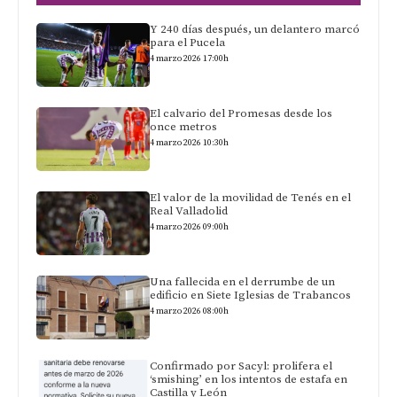
Y 240 días después, un delantero marcó
para el Pucela
4 marzo 2026 17:00h
El calvario del Promesas desde los
once metros
4 marzo 2026 10:30h
El valor de la movilidad de Tenés en el
Real Valladolid
4 marzo 2026 09:00h
Una fallecida en el derrumbe de un
edificio en Siete Iglesias de Trabancos
4 marzo 2026 08:00h
Confirmado por Sacyl: prolifera el
‘smishing’ en los intentos de estafa en
Castilla y León