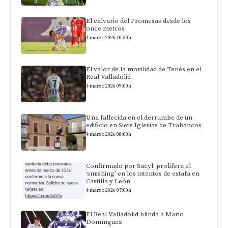
El calvario del Promesas desde los
once metros
4 marzo 2026 10:30h
El valor de la movilidad de Tenés en el
Real Valladolid
4 marzo 2026 09:00h
Una fallecida en el derrumbe de un
edificio en Siete Iglesias de Trabancos
4 marzo 2026 08:00h
Confirmado por Sacyl: prolifera el
‘smishing’ en los intentos de estafa en
Castilla y León
4 marzo 2026 07:00h
El Real Valladolid blinda a Mario
Domínguez