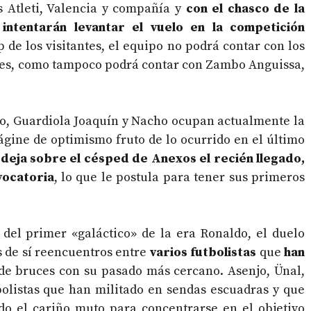
s Atleti, Valencia y compañía y
con el chasco de la
 intentarán levantar el vuelo en la competición
 de los visitantes, el equipo no podrá contar con los
res, como tampoco podrá contar con Zambo Anguissa,
aro, Guardiola Joaquín y Nacho ocupan actualmente la
gine de optimismo fruto de lo ocurrido en el último
a deja sobre el césped de Anexos el recién llegado,
vocatoria
, lo que le postula para tener sus primeros
del primer «galáctico» de la era Ronaldo, el duelo
as de sí reencuentros entre
varios futbolistas
que
han
de bruces con su pasado más cercano. Asenjo, Ünal,
bolistas que han militado en sendas escuadras y que
do el cariño muto para concentrarse en el objetivo