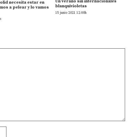
Un verano sin internacionales
dolid necesita estar en
blanquivioletas
mos a pelear y lo vamos
15 junio 2021 12:00h
h