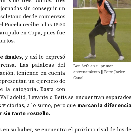
an sido tres puntos; tres
s jornadas sin conseguir un
lisoletano desde comienzos
l Pucela recibe a las 18:30
varapalo en Copa, pues fue
artos.
e finales
, y así lo expresó
rensa. Las palabras del
Ben Arfa en su primer
ción, teniendo en cuenta
entrenamiento || Foto: Javier
Canal
epresentan un ejercicio de
e la categoría. Basta con
 Valladolid, Levante o Betis se encuentran separados
 victorias, a lo sumo, pero que
marcan la diferencia
 sin tanto resuello.
 en su haber, se encuentra el próximo rival de los de