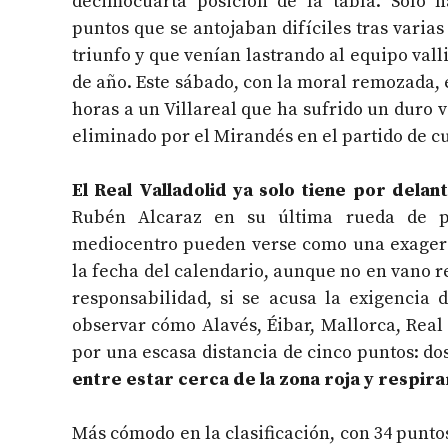
decimocuarta posición de la tabla. Solo h
puntos que se antojaban difíciles tras varia
triunfo y que venían lastrando al equipo val
de año. Este sábado, con la moral remozada, e
horas a un Villareal que ha sufrido un duro 
eliminado por el Mirandés en el partido de cu
El Real Valladolid ya solo tiene por delant
Rubén Alcaraz en su última rueda de p
mediocentro pueden verse como una exagera
la fecha del calendario, aunque no en vano r
responsabilidad, si se acusa la exigencia d
observar cómo Alavés, Éibar, Mallorca, Real
por una escasa distancia de cinco puntos: dos
entre estar cerca de la zona roja y respirar
Más cómodo en la clasificación, con 34 puntos