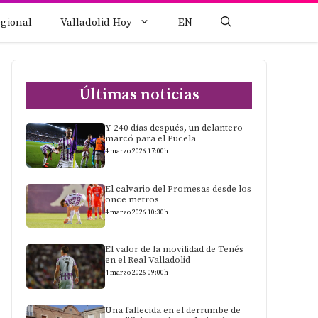
egional
Valladolid Hoy
EN
Últimas noticias
Y 240 días después, un delantero
marcó para el Pucela
4 marzo 2026 17:00h
El calvario del Promesas desde los
once metros
4 marzo 2026 10:30h
El valor de la movilidad de Tenés
en el Real Valladolid
4 marzo 2026 09:00h
Una fallecida en el derrumbe de