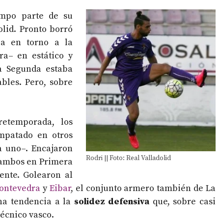
mpo parte de su
olid. Pronto borró
a en torno a la
ra– en estático y
la Segunda estaba
bles. Pero, sobre
etemporada, los
mpatado en otros
a uno–. Encajaron
Rodri || Foto: Real Valladolid
 ambos en Primera
ente. Golearon al
ontevedra
y
Eibar
, el conjunto armero también de La
na tendencia a la
solidez defensiva
que, sobre casi
técnico vasco.