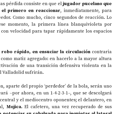
as pérdida consiste en que el
jugador pucelano que
a el primero en reaccionar
, inmediatamente, para
seedor. Como mucho, cinco segundos de reacción. Lo
se momento, la primera línea blanquivioleta por
 con velocidad para tapar rápidamente los espacios
l
robo rápido, en ensuciar la circulación
contraria
 Y como matiz agregado: en hacerlo a la mayor altura
ctivación de una transición defensiva violenta en la
l Valladolid sufrirán.
ón, aparte del propio ‘perdedor’ de la bola, serán uno
ará –por ahora, en un 1-4-2-3-1–, que se descolgará
 central y el mediocentro oponentes; el delantero, en
l,
Mojica.
El cafetero, una vez recuperado de sus
e potenciar su cabalgada para inquietar al lateral