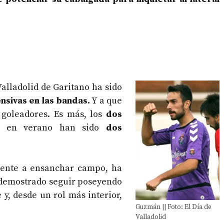
Valladolid de Garitano ha sido
nsivas en las bandas.
Y a que
n goleadores. Es más, los
dos
o en verano han sido
dos
ndente a ensanchar campo, ha
a demostrado seguir poseyendo
y, desde un rol más interior,
Guzmán || Foto: El Día de
Valladolid