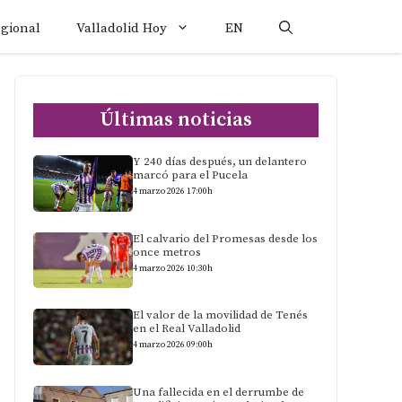
egional
Valladolid Hoy
EN
Últimas noticias
Y 240 días después, un delantero
marcó para el Pucela
4 marzo 2026 17:00h
El calvario del Promesas desde los
once metros
4 marzo 2026 10:30h
El valor de la movilidad de Tenés
en el Real Valladolid
4 marzo 2026 09:00h
Una fallecida en el derrumbe de