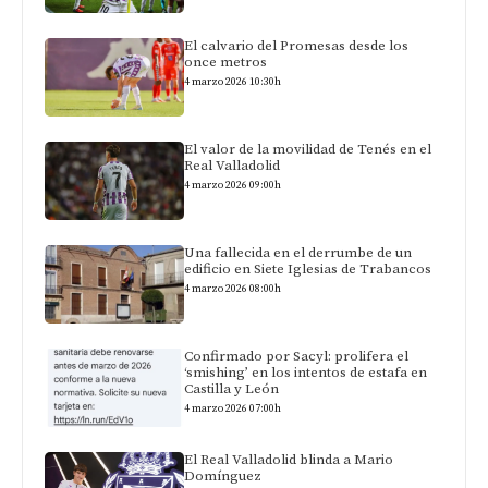
El calvario del Promesas desde los
once metros
4 marzo 2026 10:30h
El valor de la movilidad de Tenés en el
Real Valladolid
4 marzo 2026 09:00h
Una fallecida en el derrumbe de un
edificio en Siete Iglesias de Trabancos
4 marzo 2026 08:00h
Confirmado por Sacyl: prolifera el
‘smishing’ en los intentos de estafa en
Castilla y León
4 marzo 2026 07:00h
El Real Valladolid blinda a Mario
Domínguez