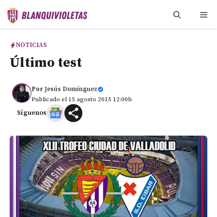
Saltar
Me
al
contenido
NOTICIAS
Último test
Por
Jesús Domínguez
Publicado el 15 agosto 2015 12:00h
Síguenos