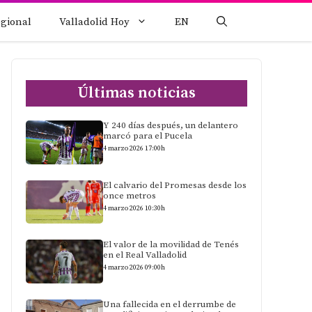
egional
Valladolid Hoy
EN
Últimas noticias
Y 240 días después, un delantero
marcó para el Pucela
4 marzo 2026 17:00h
El calvario del Promesas desde los
once metros
4 marzo 2026 10:30h
El valor de la movilidad de Tenés
en el Real Valladolid
4 marzo 2026 09:00h
Una fallecida en el derrumbe de