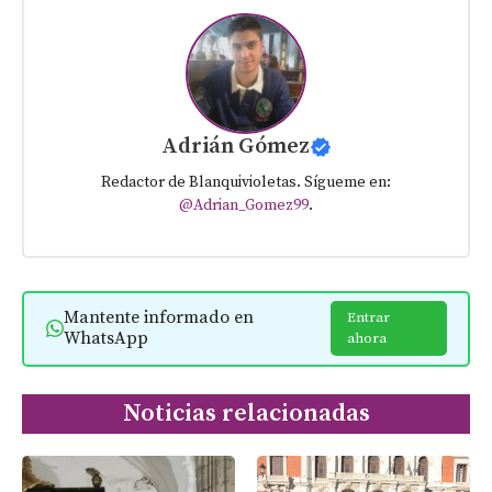
Adrián Gómez
Redactor de Blanquivioletas. Sígueme en:
@Adrian_Gomez99
.
Mantente informado en
Entrar
WhatsApp
ahora
Noticias relacionadas