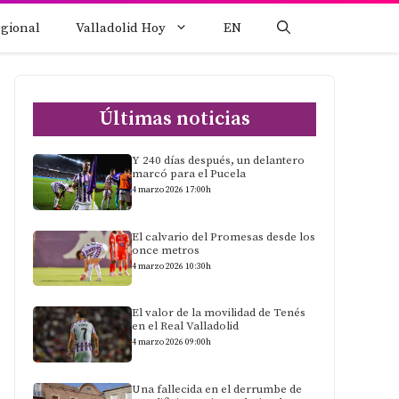
egional
Valladolid Hoy
EN
Últimas noticias
Y 240 días después, un delantero
marcó para el Pucela
4 marzo 2026 17:00h
El calvario del Promesas desde los
once metros
4 marzo 2026 10:30h
El valor de la movilidad de Tenés
en el Real Valladolid
4 marzo 2026 09:00h
Una fallecida en el derrumbe de