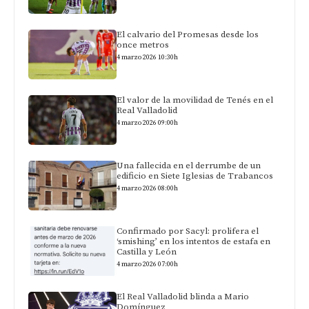
El calvario del Promesas desde los
once metros
4 marzo 2026 10:30h
El valor de la movilidad de Tenés en el
Real Valladolid
4 marzo 2026 09:00h
Una fallecida en el derrumbe de un
edificio en Siete Iglesias de Trabancos
4 marzo 2026 08:00h
Confirmado por Sacyl: prolifera el
‘smishing’ en los intentos de estafa en
Castilla y León
4 marzo 2026 07:00h
El Real Valladolid blinda a Mario
Domínguez