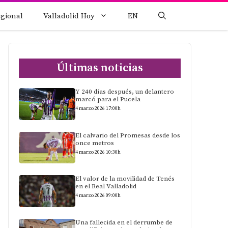
egional
Valladolid Hoy
EN
Últimas noticias
Y 240 días después, un delantero
marcó para el Pucela
4 marzo 2026 17:00h
El calvario del Promesas desde los
once metros
4 marzo 2026 10:30h
El valor de la movilidad de Tenés
en el Real Valladolid
4 marzo 2026 09:00h
Una fallecida en el derrumbe de