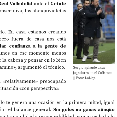
Real Valladolid
ante el
Getafe
nsecutiva, los blanquivioletas
rlo. En casa estamos creando
pero fuera de casa nos está
dar confianza a la gente de
stamos en ese momento menos
 la cabeza y pensar en lo bien
amino», argumentó el técnico.
Sergio aplaude a sus
jugadores en el Coliseum
|| Foto: LaLiga
á «relativamente» preocupado
 situación «con perspectiva».
lo te genera una ocasión en la primera mitad, igual
biar el balance general.
Sin goles no ganas aunque
con tranquilidad y responsabilidad para arreglarlo lo