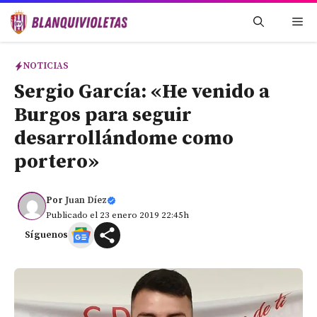
Saltar
Me
al
contenido
NOTICIAS
Sergio García: «He venido a
Burgos para seguir
desarrollándome como
portero»
Por
Juan Díez
Publicado el 23 enero 2019 22:45h
Síguenos