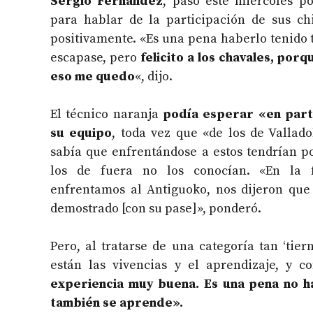
Sergio Fernández
, pasó este miércoles p
para hablar de la participación de sus ch
positivamente. «Es una pena haberlo tenido 
escapase, pero
felicito a los chavales, por
eso me quedo
«, dijo.
El técnico naranja
podía esperar «en part
su equipo
, toda vez que «de los de Vallado
sabía que enfrentándose a estos tendrían po
los de fuera no los conocían. «En la 
enfrentamos al Antiguoko, nos dijeron que
demostrado [con su pase]», ponderó.
Pero, al tratarse de una categoría tan ‘tie
están las vivencias y el aprendizaje, y 
experiencia muy buena. Es una pena no hab
también se aprende».