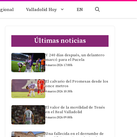
egional
Valladolid Hoy
EN
Últimas noticias
Y 240 días después, un delantero
marcó para el Pucela
4 marzo 2026 17:00h
El calvario del Promesas desde los
once metros
4 marzo 2026 10:30h
El valor de la movilidad de Tenés
en el Real Valladolid
4 marzo 2026 09:00h
Una fallecida en el derrumbe de