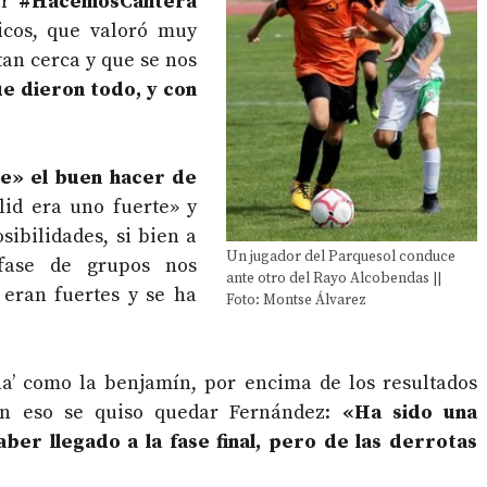
or
#HacemosCantera
icos, que valoró muy
tan cerca y que se nos
que dieron todo, y con
e» el buen hacer de
lid era uno fuerte» y
sibilidades, si bien a
Un jugador del Parquesol conduce
fase de grupos nos
ante otro del Rayo Alcobendas ||
 eran fuertes y se ha
Foto: Montse Álvarez
rna’ como la benjamín, por encima de los resultados
con eso se quiso quedar Fernández:
«Ha sido una
er llegado a la fase final, pero de las derrotas