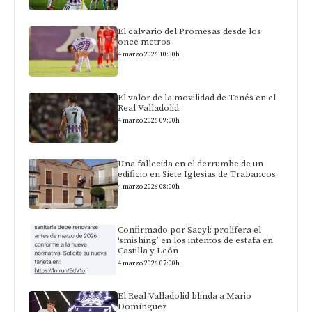
El calvario del Promesas desde los
once metros
4 marzo 2026 10:30h
El valor de la movilidad de Tenés en el
Real Valladolid
4 marzo 2026 09:00h
Una fallecida en el derrumbe de un
edificio en Siete Iglesias de Trabancos
4 marzo 2026 08:00h
Confirmado por Sacyl: prolifera el
‘smishing’ en los intentos de estafa en
Castilla y León
4 marzo 2026 07:00h
El Real Valladolid blinda a Mario
Domínguez