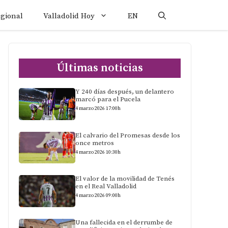
egional
Valladolid Hoy
EN
Últimas noticias
Y 240 días después, un delantero
marcó para el Pucela
4 marzo 2026 17:00h
El calvario del Promesas desde los
once metros
4 marzo 2026 10:30h
El valor de la movilidad de Tenés
en el Real Valladolid
4 marzo 2026 09:00h
Una fallecida en el derrumbe de