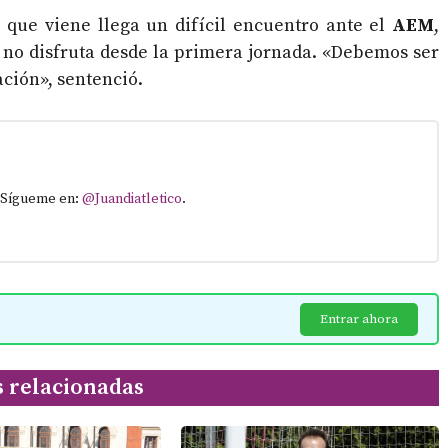
 que viene llega un difícil encuentro ante el
AEM
,
 no disfruta desde la primera jornada. «Debemos ser
ación», sentenció.
. Sígueme en:
@Juandiatletico
.
Entrar ahora
s relacionadas