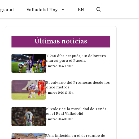
egional
Valladolid Hoy
EN
Últimas noticias
Y 240 días después, un delantero
marcó para el Pucela
4 marzo 2026 17:00h
El calvario del Promesas desde los
once metros
4 marzo 2026 10:30h
El valor de la movilidad de Tenés
en el Real Valladolid
4 marzo 2026 09:00h
Una fallecida en el derrumbe de