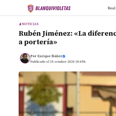
Saltar
Real
al
contenido
NOTICIAS
Rubén Jiménez: «La diferenci
a portería»
Por
Enrique Ibáñez
Publicado el 25 octubre 2020 20:45h