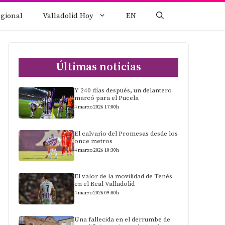
egional
Valladolid Hoy
EN
Últimas noticias
Y 240 días después, un delantero
marcó para el Pucela
4 marzo 2026 17:00h
El calvario del Promesas desde los
once metros
4 marzo 2026 10:30h
El valor de la movilidad de Tenés
en el Real Valladolid
4 marzo 2026 09:00h
Una fallecida en el derrumbe de