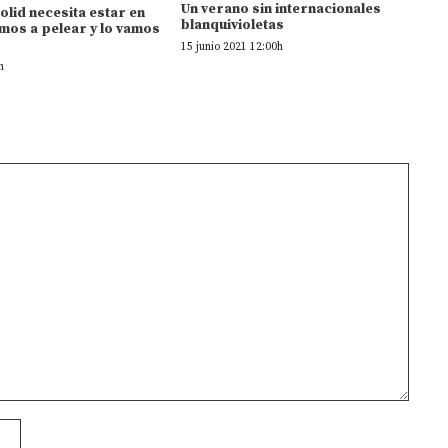
Un verano sin internacionales
dolid necesita estar en
blanquivioletas
mos a pelear y lo vamos
15 junio 2021 12:00h
h