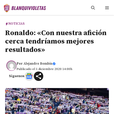
Saltar
Me
al
contenido
NOTICIAS
Ronaldo: «Con nuestra afición
cerca tendríamos mejores
resultados»
Por
Alejandro Bombín
Publicado el 1 diciembre 2020 14:00h
Síguenos