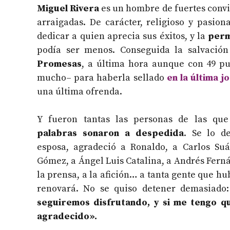
Miguel Rivera
es un hombre de fuertes conv
arraigadas. De carácter, religioso y pasiona
dedicar a quien aprecia sus éxitos, y la
perm
podía ser menos. Conseguida la salvació
Promesas
, a última hora aunque con 49 pu
mucho– para haberla sellado
en la última j
una última ofrenda.
Y fueron tantas las personas de las qu
palabras sonaron a despedida
. Se lo d
esposa, agradeció a Ronaldo, a Carlos Su
Gómez, a Ángel Luis Catalina, a Andrés Fernán
la prensa, a la afición… a tanta gente que h
renovará. No se quiso detener demasiado
seguiremos disfrutando, y si me tengo qu
agradecido».