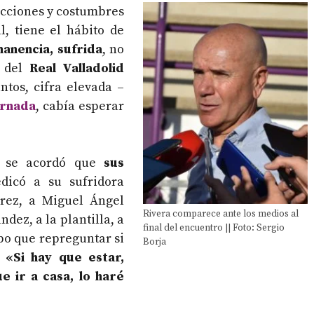
icciones y costumbres
l, tiene el hábito de
anencia, sufrida
, no
n del
Real Valladolid
ntos, cifra elevada –
ornada
, cabía esperar
e se acordó que
sus
edicó a su sufridora
árez, a Miguel Ángel
Rivera comparece ante los medios al
dez, a la plantilla, a
final del encuentro || Foto: Sergio
ubo que repreguntar si
Borja
:
«Si hay que estar,
e ir a casa, lo haré