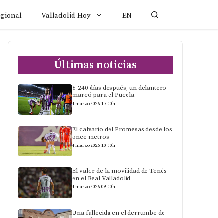
egional
Valladolid Hoy
EN
Últimas noticias
Y 240 días después, un delantero
marcó para el Pucela
4 marzo 2026 17:00h
El calvario del Promesas desde los
once metros
4 marzo 2026 10:30h
El valor de la movilidad de Tenés
en el Real Valladolid
4 marzo 2026 09:00h
Una fallecida en el derrumbe de