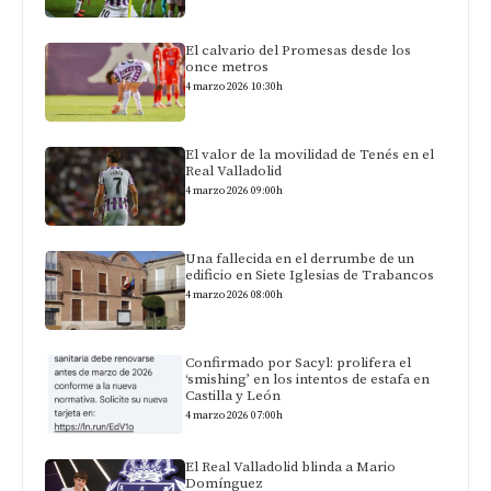
El calvario del Promesas desde los
once metros
4 marzo 2026 10:30h
El valor de la movilidad de Tenés en el
Real Valladolid
4 marzo 2026 09:00h
Una fallecida en el derrumbe de un
edificio en Siete Iglesias de Trabancos
4 marzo 2026 08:00h
Confirmado por Sacyl: prolifera el
‘smishing’ en los intentos de estafa en
Castilla y León
4 marzo 2026 07:00h
El Real Valladolid blinda a Mario
Domínguez