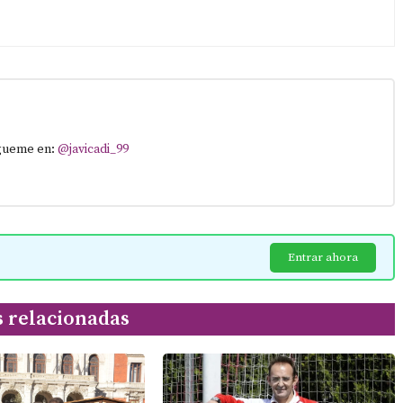
ígueme en:
@javicadi_99
Entrar ahora
s relacionadas