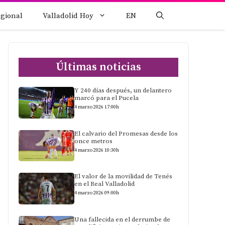
egional
Valladolid Hoy
EN
Últimas noticias
Y 240 días después, un delantero
marcó para el Pucela
4 marzo 2026 17:00h
El calvario del Promesas desde los
once metros
4 marzo 2026 10:30h
El valor de la movilidad de Tenés
en el Real Valladolid
4 marzo 2026 09:00h
Una fallecida en el derrumbe de