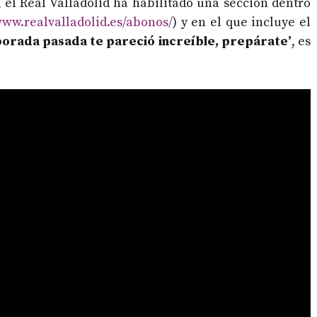
 el Real Valladolid ha habilitado una sección dentro
www.realvalladolid.es/abonos/
) y en el que incluye el
porada pasada te pareció increíble, prepárate’
, es