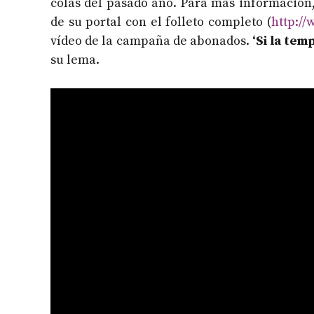
colas del pasado año. Para más información,
de su portal con el folleto completo (
http://
vídeo de la campaña de abonados.
‘Si la tem
su lema.