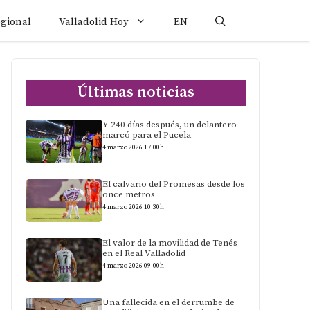
egional
Valladolid Hoy
EN
Últimas noticias
Y 240 días después, un delantero
marcó para el Pucela
4 marzo 2026 17:00h
El calvario del Promesas desde los
once metros
4 marzo 2026 10:30h
El valor de la movilidad de Tenés
en el Real Valladolid
4 marzo 2026 09:00h
Una fallecida en el derrumbe de