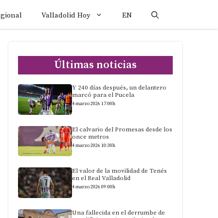
egional
Valladolid Hoy
EN
Últimas noticias
Y 240 días después, un delantero
marcó para el Pucela
4 marzo 2026 17:00h
El calvario del Promesas desde los
once metros
4 marzo 2026 10:30h
El valor de la movilidad de Tenés
en el Real Valladolid
4 marzo 2026 09:00h
Una fallecida en el derrumbe de