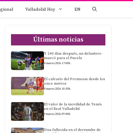
egional
Valladolid Hoy
EN
Últimas noticias
Y 240 días después, un delantero
marcó para el Pucela
4 marzo 2026 17:00h
El calvario del Promesas desde los
once metros
4 marzo 2026 10:30h
El valor de la movilidad de Tenés
en el Real Valladolid
4 marzo 2026 09:00h
Una fallecida en el derrumbe de