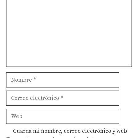
Nombre
Correo
electrónico
Web
Guarda mi nombre, correo electrónico y web