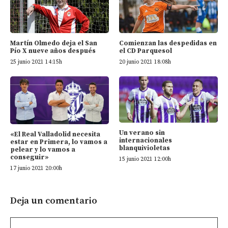
Martín Olmedo deja el San
Comienzan las despedidas en
Pío X nueve años después
el CD Parquesol
25 junio 2021 14:15h
20 junio 2021 18:08h
Un verano sin
«El Real Valladolid necesita
internacionales
estar en Primera, lo vamos a
blanquivioletas
pelear y lo vamos a
conseguir»
15 junio 2021 12:00h
17 junio 2021 20:00h
Deja un comentario
Comentario