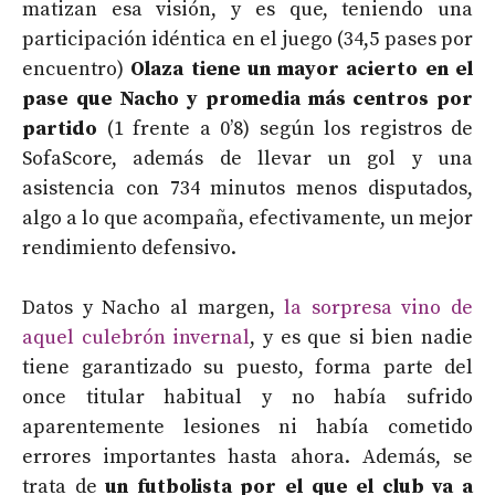
matizan esa visión, y es que, teniendo una
participación idéntica en el juego (34,5 pases por
encuentro)
Olaza tiene un mayor acierto en el
pase que Nacho y promedia más centros por
partido
(1 frente a 0’8) según los registros de
SofaScore, además de llevar un gol y una
asistencia con 734 minutos menos disputados,
algo a lo que acompaña, efectivamente, un mejor
rendimiento defensivo.
Datos y Nacho al margen,
la sorpresa vino de
aquel culebrón invernal
, y es que si bien nadie
tiene garantizado su puesto, forma parte del
once titular habitual y no había sufrido
aparentemente lesiones ni había cometido
errores importantes hasta ahora. Además, se
trata de
un futbolista por el que el club va a