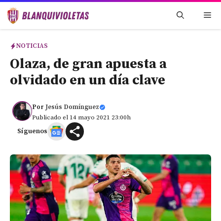
Saltar
Me
al
contenido
NOTICIAS
Olaza, de gran apuesta a
olvidado en un día clave
Por
Jesús Domínguez
Publicado el 14 mayo 2021 23:00h
Síguenos