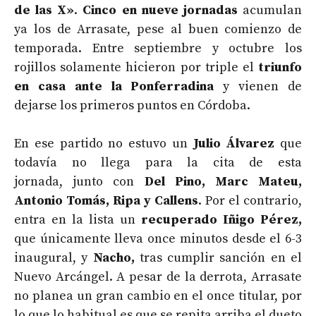
de las X»
.
Cinco en nueve jornadas
acumulan
ya los de Arrasate, pese al buen comienzo de
temporada. Entre septiembre y octubre los
rojillos solamente hicieron por triple el
triunfo
en casa ante la Ponferradina
y vienen de
dejarse los primeros puntos en Córdoba.
En ese partido no estuvo un
Julio Álvarez
que
todavía no llega para la cita de esta
jornada, junto con
Del Pino, Marc Mateu,
Antonio Tomás, Ripa y Callens
. Por el contrario,
entra en la lista un
recuperado Iñigo Pérez,
que únicamente lleva once minutos desde el 6-3
inaugural, y
Nacho,
tras cumplir sanción en el
Nuevo Arcángel. A pesar de la derrota, Arrasate
no planea un gran cambio en el once titular, por
lo que lo habitual es que se repita arriba el dueto