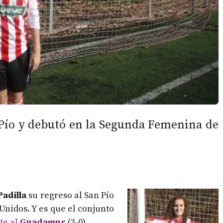
 Pío y debutó en la Segunda Femenina de
adilla
su regreso al San Pío
nidos. Y es que el conjunto
te al
Guadamur
(3-0).