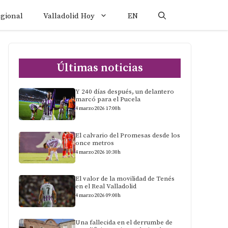
egional
Valladolid Hoy
EN
Últimas noticias
Y 240 días después, un delantero
marcó para el Pucela
4 marzo 2026 17:00h
El calvario del Promesas desde los
once metros
4 marzo 2026 10:30h
El valor de la movilidad de Tenés
en el Real Valladolid
4 marzo 2026 09:00h
Una fallecida en el derrumbe de