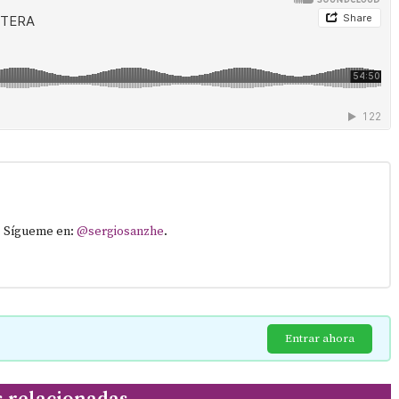
. Sígueme en:
@sergiosanzhe
.
Entrar ahora