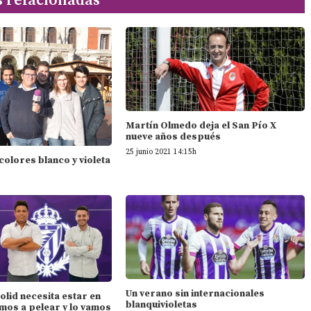
s relacionadas
Martín Olmedo deja el San Pío X
nueve años después
25 junio 2021 14:15h
 colores blanco y violeta
Un verano sin internacionales
dolid necesita estar en
blanquivioletas
mos a pelear y lo vamos