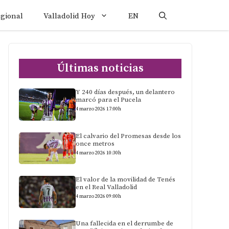
egional
Valladolid Hoy
EN
Últimas noticias
Y 240 días después, un delantero
marcó para el Pucela
4 marzo 2026 17:00h
El calvario del Promesas desde los
once metros
4 marzo 2026 10:30h
El valor de la movilidad de Tenés
en el Real Valladolid
4 marzo 2026 09:00h
Una fallecida en el derrumbe de