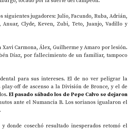
 embargo, tocado por la suerte del campeón.
s siguientes jugadores: Julio, Facundo, Ruba, Adrián,
 Anuar, Clyde, Keven, Zubi, Teto, Juanjo, Vadillo y
ón Xavi Carmona, Álex, Guilherme y Amaro por lesión.
bén Díaz, por fallecimiento de un familiar, tampoco
ental para sus intereses. El de no ver peligrar la
 play-off de ascenso a la División de Bronce, y el de
dos.
El pasado sábado los de Pepe Calvo se dejaron
nutos ante el Numancia B. Los sorianos igualaron el
.
 y donde cosechó resultado inesperados retomó el