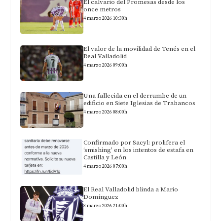
El calvario del Promesas desde los
once metros
4 marzo 2026 10:30h
El valor de la movilidad de Tenés en el
Real Valladolid
4 marzo 2026 09:00h
Una fallecida en el derrumbe de un
edificio en Siete Iglesias de Trabancos
4 marzo 2026 08:00h
Confirmado por Sacyl: prolifera el
‘smishing’ en los intentos de estafa en
Castilla y León
4 marzo 2026 07:00h
El Real Valladolid blinda a Mario
Domínguez
3 marzo 2026 21:00h