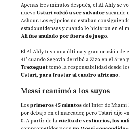
Apenas tres minutos después, el Al Ahly se vo
nuevo
Ustari volvió a ser salvador
sacando u
Ashour. Los egipcios no estaban consiguiendo 
estadounidenses y cuando lo hicieron en el mi
Ali fue anulado por fuera de juego.
El Al Ahly tuvo una última y gran ocasión de 
41′ cuando Segovia derribó a Zizo en el área y
Trezeguet
tomó la responsabilidad desde lo
Ustari, para frustar al cuadro africano.
Messi reanimó a los suyos
Los
primeros 45 minutos
del Inter de Miami
por debajo en el marcador, pero Ustari dijo «
0. A partir de la
vuelta de vestuarios, los an
comprometidos y con
un Messi «encendido»