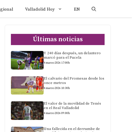
egional
Valladolid Hoy
EN
Últimas noticias
Y 240 días después, un delantero
marcó para el Pucela
4 marzo 2026 17:00h
El calvario del Promesas desde los
once metros
4 marzo 2026 10:30h
El valor de la movilidad de Tenés
en el Real Valladolid
4 marzo 2026 09:00h
Una fallecida en el derrumbe de