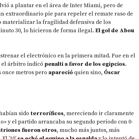
lvió a plantar en el área de Inter Miami, pero de
n extraordinario pie para repeler el remate raso de
materializar la fragilidad defensiva de los
nuto 30, lo hicieron de forma ilegal.
El gol de Abou
estrenar el electrónico en la primera mitad. Fue en el
 el árbitro indicó
penalti a favor de los egipcios
.
s once metros pero
apareció
quien sino,
Óscar
 habían sido
terroríficos
, mereciendo ir claramente
no» y el partido arrancaba su segundo período con 0-
fitriones fueron otros
, mucho más juntos, más
. El ’10’
se echó el equipo a la espalda
y lo intentó de