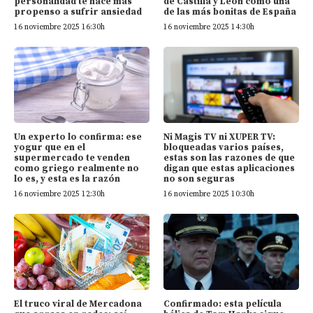
personalidad te hace más
de Castilla y León como una
propenso a sufrir ansiedad
de las más bonitas de España
16 noviembre 2025 16:30h
16 noviembre 2025 14:30h
Un experto lo confirma: ese
Ni Magis TV ni XUPER TV:
yogur que en el
bloqueadas varios países,
supermercado te venden
estas son las razones de que
como griego realmente no
digan que estas aplicaciones
lo es, y esta es la razón
no son seguras
16 noviembre 2025 12:30h
16 noviembre 2025 10:30h
El truco viral de Mercadona
Confirmado: esta película