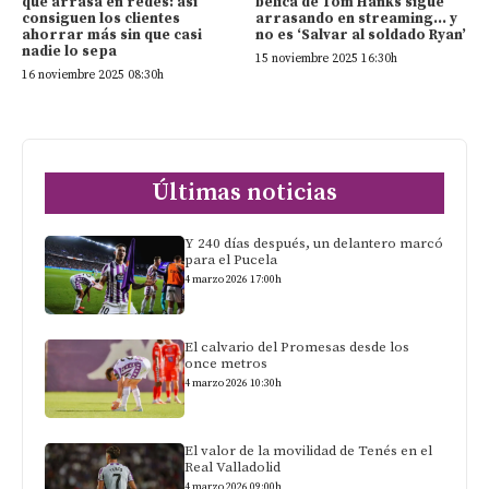
que arrasa en redes: así
bélica de Tom Hanks sigue
consiguen los clientes
arrasando en streaming… y
ahorrar más sin que casi
no es ‘Salvar al soldado Ryan’
nadie lo sepa
15 noviembre 2025 16:30h
16 noviembre 2025 08:30h
Últimas noticias
Y 240 días después, un delantero marcó
para el Pucela
4 marzo 2026 17:00h
El calvario del Promesas desde los
once metros
4 marzo 2026 10:30h
El valor de la movilidad de Tenés en el
Real Valladolid
4 marzo 2026 09:00h