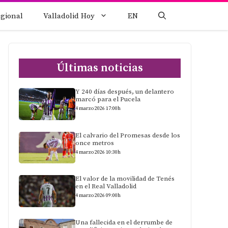
egional
Valladolid Hoy
EN
Últimas noticias
Y 240 días después, un delantero
marcó para el Pucela
4 marzo 2026 17:00h
El calvario del Promesas desde los
once metros
4 marzo 2026 10:30h
El valor de la movilidad de Tenés
en el Real Valladolid
4 marzo 2026 09:00h
Una fallecida en el derrumbe de