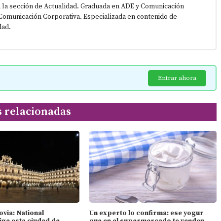
 la sección de Actualidad. Graduada en ADE y Comunicación
Comunicación Corporativa. Especializada en contenido de
dad.
Entrar ahora
s relacionadas
ovia: National
Un experto lo confirma: ese yogur
ige esta ciudad de
que en el supermercado te venden