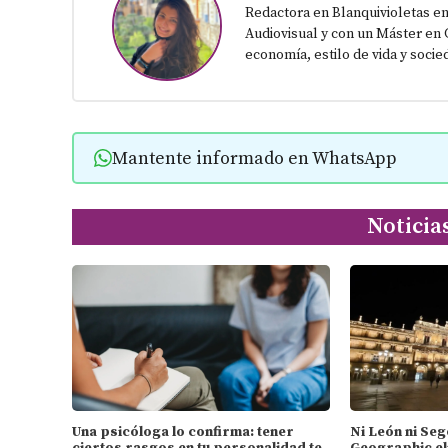
Redactora en Blanquivioletas en
Audiovisual y con un Máster en 
economía, estilo de vida y socie
Mantente informado en WhatsApp
Noticia
Una psicóloga lo confirma: tener
Ni León ni Seg
ciertos rasgos en tu personalidad te
Geographic el