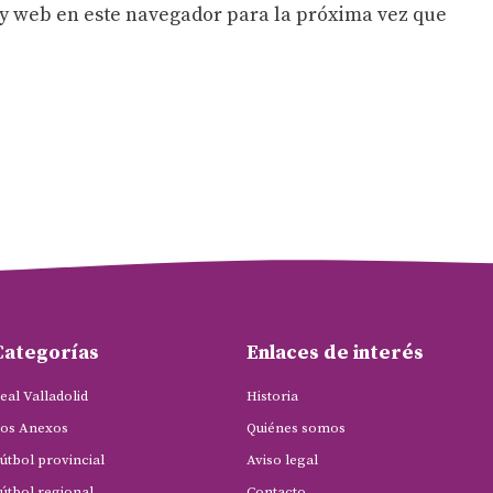
y web en este navegador para la próxima vez que
Categorías
Enlaces de interés
eal Valladolid
Historia
os Anexos
Quiénes somos
útbol provincial
Aviso legal
útbol regional
Contacto