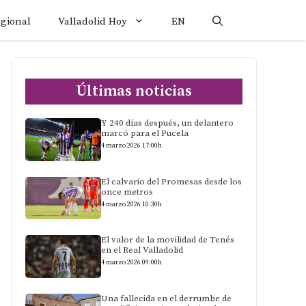
egional
Valladolid Hoy
EN
Últimas noticias
Y 240 días después, un delantero
marcó para el Pucela
4 marzo 2026 17:00h
El calvario del Promesas desde los
once metros
4 marzo 2026 10:30h
El valor de la movilidad de Tenés
en el Real Valladolid
4 marzo 2026 09:00h
Una fallecida en el derrumbe de