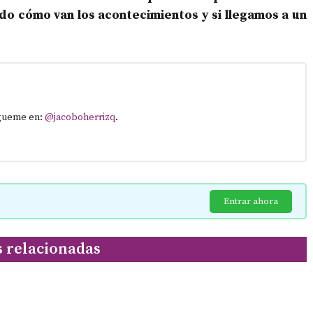
do cómo van los acontecimientos y si llegamos a un
ígueme en:
@jacoboherrizq
.
Entrar ahora
s relacionadas