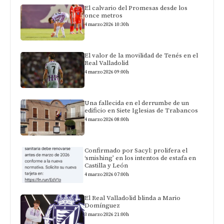
El calvario del Promesas desde los
once metros
4 marzo 2026 10:30h
El valor de la movilidad de Tenés en el
Real Valladolid
4 marzo 2026 09:00h
Una fallecida en el derrumbe de un
edificio en Siete Iglesias de Trabancos
4 marzo 2026 08:00h
Confirmado por Sacyl: prolifera el
‘smishing’ en los intentos de estafa en
Castilla y León
4 marzo 2026 07:00h
El Real Valladolid blinda a Mario
Domínguez
3 marzo 2026 21:00h