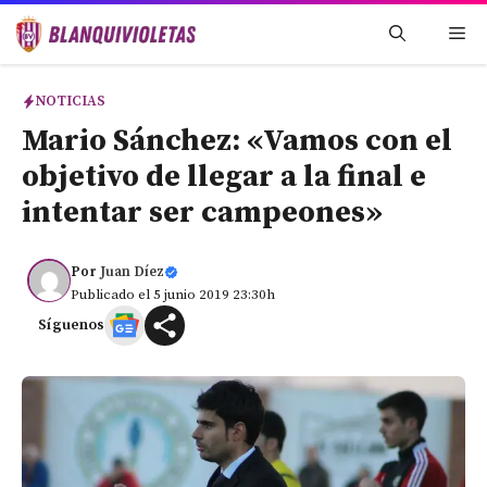
Saltar
Me
al
contenido
NOTICIAS
Mario Sánchez: «Vamos con el
objetivo de llegar a la final e
intentar ser campeones»
Por
Juan Díez
Publicado el 5 junio 2019 23:30h
Síguenos