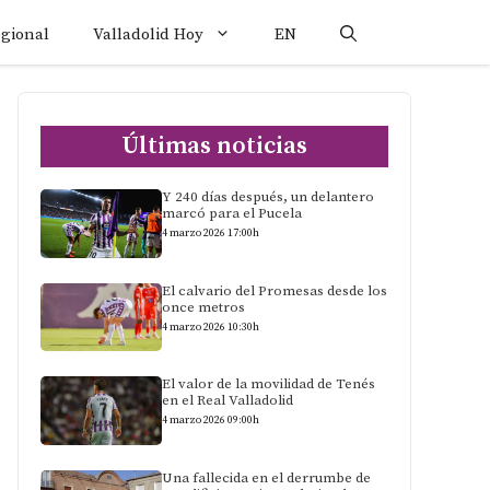
egional
Valladolid Hoy
EN
Últimas noticias
Y 240 días después, un delantero
marcó para el Pucela
4 marzo 2026 17:00h
El calvario del Promesas desde los
once metros
4 marzo 2026 10:30h
El valor de la movilidad de Tenés
en el Real Valladolid
4 marzo 2026 09:00h
Una fallecida en el derrumbe de