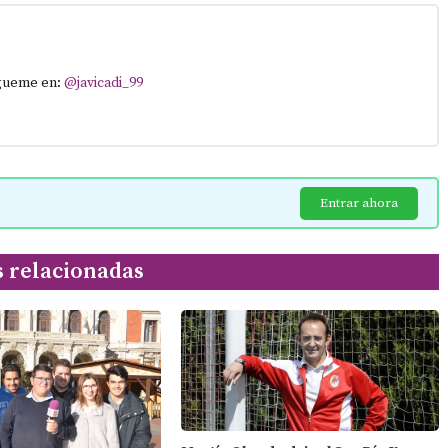
ígueme en:
@javicadi_99
Entrar ahora
s relacionadas