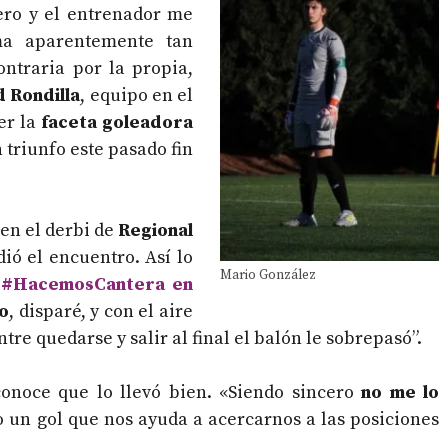
ero y el entrenador me
ma aparentemente tan
ntraria por la propia,
 Rondilla
, equipo en el
er la
faceta goleadora
 triunfo este pasado fin
en el derbi de
Regional
dió el encuentro. Así lo
Mario González
e
#HacemosCantera en
o
, disparé, y con el aire
tre quedarse y salir al final el balón le sobrepasó”.
onoce que lo llevó bien. «Siendo sincero
no me lo
 un gol que nos ayuda a acercarnos a las posiciones