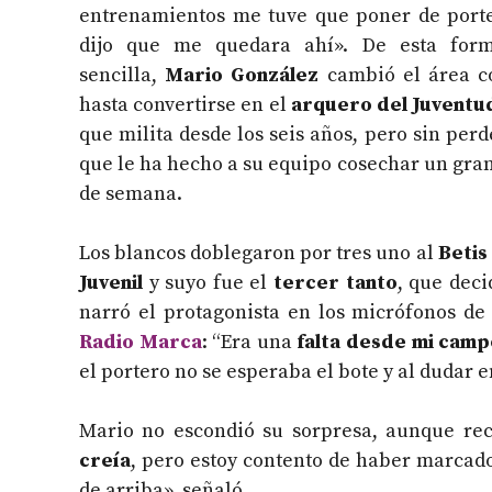
entrenamientos me tuve que poner de port
dijo que me quedara ahí». De esta for
sencilla,
Mario González
cambió el área co
hasta convertirse en el
arquero del Juventud
que milita desde los seis años, pero sin perd
que le ha hecho a su equipo cosechar un gran
de semana.
Los blancos doblegaron por tres uno al
Betis
Juvenil
y suyo fue el
tercer tanto
, que deci
narró el protagonista en los micrófonos d
Radio Marca
: “Era una
falta desde mi camp
el portero no se esperaba el bote y al dudar en
Mario no escondió su sorpresa, aunque rec
creía
, pero estoy contento de haber marcado
de arriba», señaló.