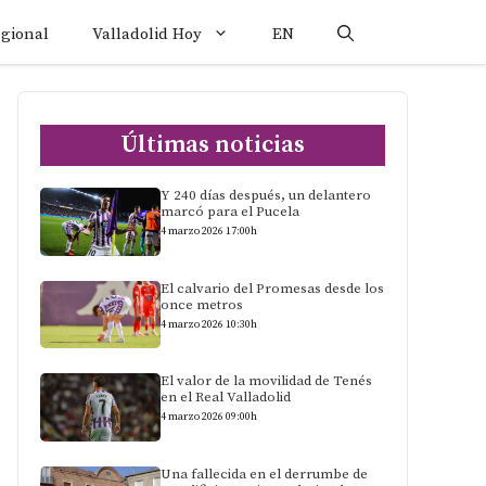
egional
Valladolid Hoy
EN
Últimas noticias
Y 240 días después, un delantero
marcó para el Pucela
4 marzo 2026 17:00h
El calvario del Promesas desde los
once metros
4 marzo 2026 10:30h
El valor de la movilidad de Tenés
en el Real Valladolid
4 marzo 2026 09:00h
Una fallecida en el derrumbe de