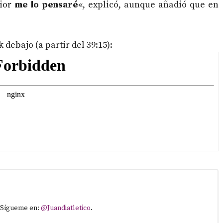
rior
me lo pensaré
«, explicó, aunque añadió que en
debajo (a partir del 39:15):
. Sígueme en:
@Juandiatletico
.